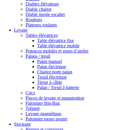
Diables élévateurs
Diable chariot
Diable monte escalier
Rouleurs
Plateaux roulants
Levage
Tables élévatrices
Table élévatrice fixe
Table élévatrice mobile
Potences mobiles et grues d’atelier
Palans / treuil
Palan manuel
Palan électrique
Chariot porte palan
Treuil électrique
Tireur à câble
Palan / Treuil à batterie
Crics
Pinces de levage et manutention
Palonnier Big-Bag
Trépied
Levage magnétique
Palonnier mono poutre
Stockage
Bennes et containers