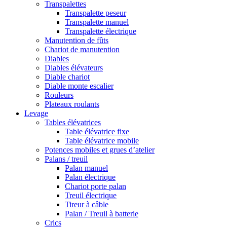
Transpalettes
Transpalette peseur
Transpalette manuel
Transpalette électrique
Manutention de fûts
Chariot de manutention
Diables
Diables élévateurs
Diable chariot
Diable monte escalier
Rouleurs
Plateaux roulants
Levage
Tables élévatrices
Table élévatrice fixe
Table élévatrice mobile
Potences mobiles et grues d’atelier
Palans / treuil
Palan manuel
Palan électrique
Chariot porte palan
Treuil électrique
Tireur à câble
Palan / Treuil à batterie
Crics