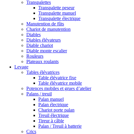
Transpalettes
Transpalette peseur
Transpalette manuel
Transpalette électrique
Manutention de fûts
Chariot de manutention
Diables
Diables élévateurs
Diable chariot
Diable monte escalier
Rouleurs
Plateaux roulants
Levage
Tables élévatrices
Table élévatrice fixe
Table élévatrice mobile
Potences mobiles et grues d’atelier
Palans / treuil
Palan manuel
Palan électrique
Chariot porte palan
Treuil électrique
Tireur à câble
Palan / Treuil à batterie
Crics