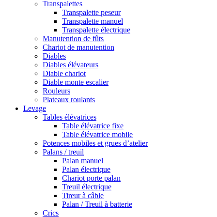
Transpalettes
Transpalette peseur
Transpalette manuel
Transpalette électrique
Manutention de fûts
Chariot de manutention
Diables
Diables élévateurs
Diable chariot
Diable monte escalier
Rouleurs
Plateaux roulants
Levage
Tables élévatrices
Table élévatrice fixe
Table élévatrice mobile
Potences mobiles et grues d’atelier
Palans / treuil
Palan manuel
Palan électrique
Chariot porte palan
Treuil électrique
Tireur à câble
Palan / Treuil à batterie
Crics