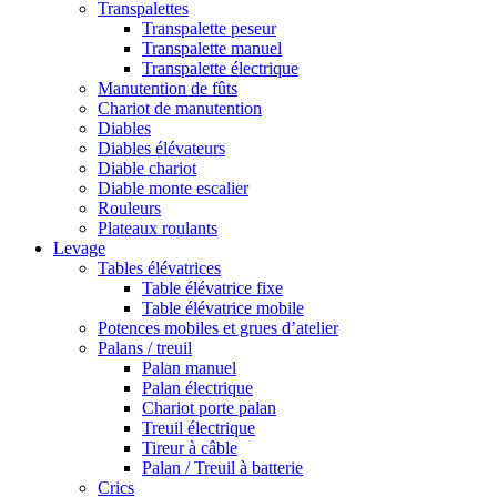
Transpalettes
Transpalette peseur
Transpalette manuel
Transpalette électrique
Manutention de fûts
Chariot de manutention
Diables
Diables élévateurs
Diable chariot
Diable monte escalier
Rouleurs
Plateaux roulants
Levage
Tables élévatrices
Table élévatrice fixe
Table élévatrice mobile
Potences mobiles et grues d’atelier
Palans / treuil
Palan manuel
Palan électrique
Chariot porte palan
Treuil électrique
Tireur à câble
Palan / Treuil à batterie
Crics