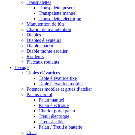
Transpalettes
Transpalette peseur
Transpalette manuel
Transpalette électrique
Manutention de fûts
Chariot de manutention
Diables
Diables élévateurs
Diable chariot
Diable monte escalier
Rouleurs
Plateaux roulants
Levage
Tables élévatrices
Table élévatrice fixe
Table élévatrice mobile
Potences mobiles et grues d’atelier
Palans / treuil
Palan manuel
Palan électrique
Chariot porte palan
Treuil électrique
Tireur à câble
Palan / Treuil à batterie
Crics