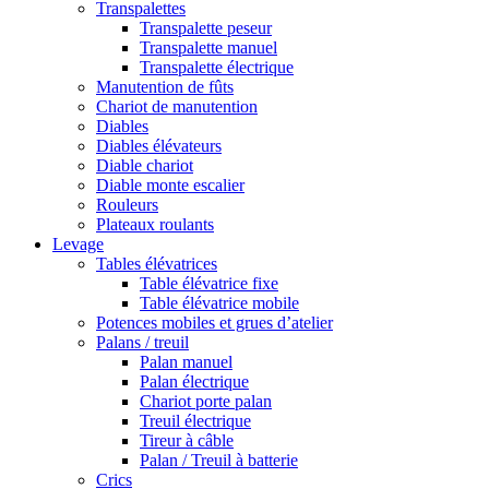
Transpalettes
Transpalette peseur
Transpalette manuel
Transpalette électrique
Manutention de fûts
Chariot de manutention
Diables
Diables élévateurs
Diable chariot
Diable monte escalier
Rouleurs
Plateaux roulants
Levage
Tables élévatrices
Table élévatrice fixe
Table élévatrice mobile
Potences mobiles et grues d’atelier
Palans / treuil
Palan manuel
Palan électrique
Chariot porte palan
Treuil électrique
Tireur à câble
Palan / Treuil à batterie
Crics