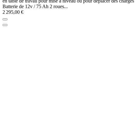
en table de travail pour mise à niveau ou pour déplacer des charges
Batterie de 12v / 75 Ah 2 roues...
2 295,00 €