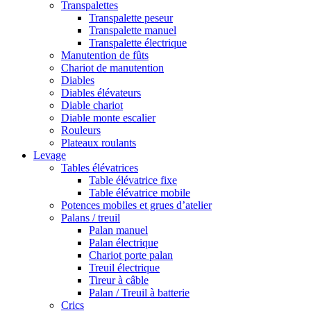
Transpalettes
Transpalette peseur
Transpalette manuel
Transpalette électrique
Manutention de fûts
Chariot de manutention
Diables
Diables élévateurs
Diable chariot
Diable monte escalier
Rouleurs
Plateaux roulants
Levage
Tables élévatrices
Table élévatrice fixe
Table élévatrice mobile
Potences mobiles et grues d’atelier
Palans / treuil
Palan manuel
Palan électrique
Chariot porte palan
Treuil électrique
Tireur à câble
Palan / Treuil à batterie
Crics