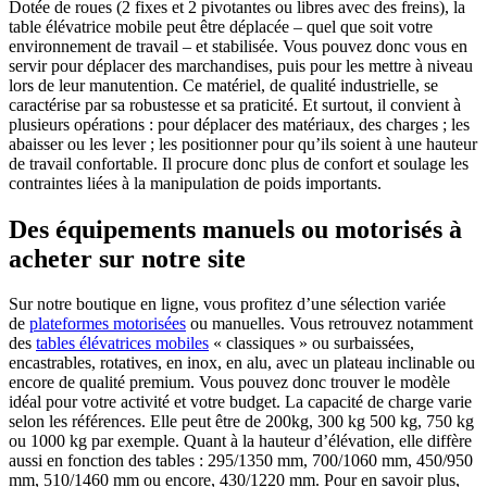
Dotée de roues (2 fixes et 2 pivotantes ou libres avec des freins), la
table élévatrice mobile peut être déplacée – quel que soit votre
environnement de travail – et stabilisée. Vous pouvez donc vous en
servir pour déplacer des marchandises, puis pour les mettre à niveau
lors de leur manutention. Ce matériel, de qualité industrielle, se
caractérise par sa robustesse et sa praticité. Et surtout, il convient à
plusieurs opérations : pour déplacer des matériaux, des charges ; les
abaisser ou les lever ; les positionner pour qu’ils soient à une hauteur
de travail confortable. Il procure donc plus de confort et soulage les
contraintes liées à la manipulation de poids importants.
Des équipements manuels ou motorisés à
acheter sur notre site
Sur notre boutique en ligne, vous profitez d’une sélection variée
de
plateformes motorisées
ou manuelles. Vous retrouvez notamment
des
tables élévatrices mobiles
« classiques » ou surbaissées,
encastrables, rotatives, en inox, en alu, avec un plateau inclinable ou
encore de qualité premium. Vous pouvez donc trouver le modèle
idéal pour votre activité et votre budget. La capacité de charge varie
selon les références. Elle peut être de 200kg, 300 kg 500 kg, 750 kg
ou 1000 kg par exemple. Quant à la hauteur d’élévation, elle diffère
aussi en fonction des tables : 295/1350 mm, 700/1060 mm, 450/950
mm, 510/1460 mm ou encore, 430/1220 mm. Pour en savoir plus,