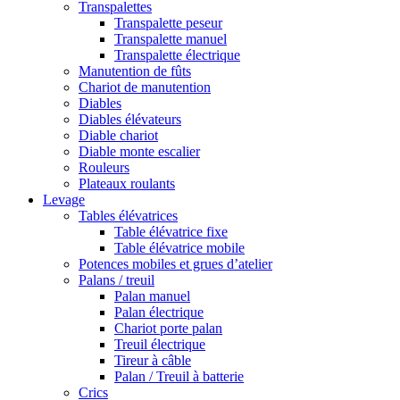
Transpalettes
Transpalette peseur
Transpalette manuel
Transpalette électrique
Manutention de fûts
Chariot de manutention
Diables
Diables élévateurs
Diable chariot
Diable monte escalier
Rouleurs
Plateaux roulants
Levage
Tables élévatrices
Table élévatrice fixe
Table élévatrice mobile
Potences mobiles et grues d’atelier
Palans / treuil
Palan manuel
Palan électrique
Chariot porte palan
Treuil électrique
Tireur à câble
Palan / Treuil à batterie
Crics