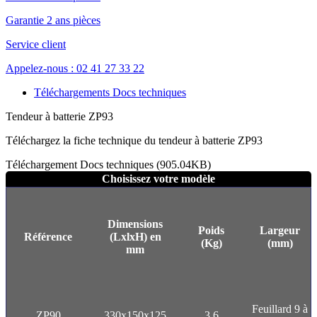
Garantie 2 ans pièces
Service client
Appelez-nous : 02 41 27 33 22
Téléchargements Docs techniques
Tendeur à batterie ZP93
Téléchargez la fiche technique du tendeur à batterie ZP93
Téléchargement Docs techniques (905.04KB)
Choisissez votre modèle
Dimensions
Poids
Largeur
Référence
(LxlxH) en
(Kg)
(mm)
mm
Feuillard 9 à
ZP90
330x150x125
3.6