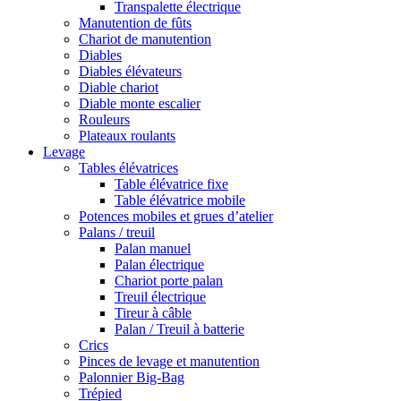
Transpalette électrique
Manutention de fûts
Chariot de manutention
Diables
Diables élévateurs
Diable chariot
Diable monte escalier
Rouleurs
Plateaux roulants
Levage
Tables élévatrices
Table élévatrice fixe
Table élévatrice mobile
Potences mobiles et grues d’atelier
Palans / treuil
Palan manuel
Palan électrique
Chariot porte palan
Treuil électrique
Tireur à câble
Palan / Treuil à batterie
Crics
Pinces de levage et manutention
Palonnier Big-Bag
Trépied