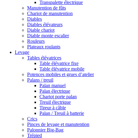
Transpalette électrique
Manutention de fûts
Chariot de manutention
Diables
Diables élévateurs
Diable chariot
Diable monte escalier
Rouleurs
Plateaux roulants
Levage
Tables élévatrices
Table élévatrice fixe
Table élévatrice mobile
Potences mobiles et grues d’atelier
Palans / treuil
Palan manuel
Palan électrique
Chariot porte palan
Treuil électrique
Tireur à câble
Palan / Treuil à batterie
Crics
Pinces de levage et manutention
Palonnier Big-Bag
Trépied