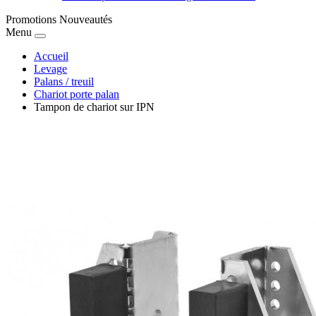
Promotions
Nouveautés
Menu
Accueil
Levage
Palans / treuil
Chariot porte palan
Tampon de chariot sur IPN