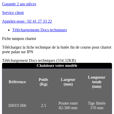
Garantie 2 ans pièces
Service client
Appelez-nous : 02 41 27 33 22
Téléchargements Docs techniques
Fiche tampon chariot
Téléchargez la fiche technique de la butée fin de course pour chariot
porte palan sur IPN
Téléchargement Docs techniques (334.32KB)
Choisissez votre modèle
Longueur
Poids
Largeur
Référence
totale
(Kg)
(mm)
(mm)
Poutre entre
Tige filetée
DHST.006
2.5
82-300 mm
370 mm