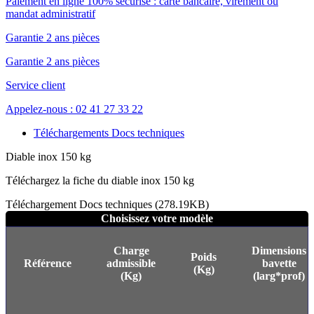
Paiement en ligne 100% sécurisé : carte bancaire, virement ou
mandat administratif
Garantie 2 ans pièces
Garantie 2 ans pièces
Service client
Appelez-nous : 02 41 27 33 22
Téléchargements Docs techniques
Diable inox 150 kg
Téléchargez la fiche du diable inox 150 kg
Téléchargement Docs techniques (278.19KB)
Choisissez votre modèle
Charge
Dimensions
Poids
Référence
admissible
bavette
(Kg)
(Kg)
(larg*prof)