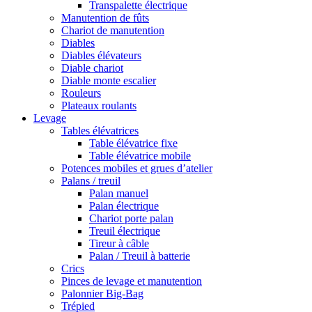
Transpalette électrique
Manutention de fûts
Chariot de manutention
Diables
Diables élévateurs
Diable chariot
Diable monte escalier
Rouleurs
Plateaux roulants
Levage
Tables élévatrices
Table élévatrice fixe
Table élévatrice mobile
Potences mobiles et grues d’atelier
Palans / treuil
Palan manuel
Palan électrique
Chariot porte palan
Treuil électrique
Tireur à câble
Palan / Treuil à batterie
Crics
Pinces de levage et manutention
Palonnier Big-Bag
Trépied