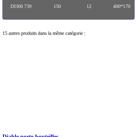
DI300 739
150
12
400*170
15 autres produits dans la même catégorie :
Diable porte-bouteilles