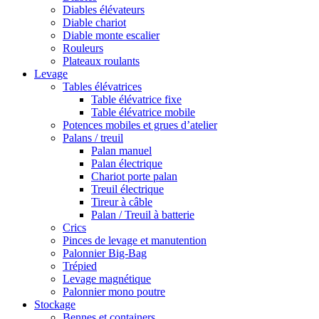
Diables élévateurs
Diable chariot
Diable monte escalier
Rouleurs
Plateaux roulants
Levage
Tables élévatrices
Table élévatrice fixe
Table élévatrice mobile
Potences mobiles et grues d’atelier
Palans / treuil
Palan manuel
Palan électrique
Chariot porte palan
Treuil électrique
Tireur à câble
Palan / Treuil à batterie
Crics
Pinces de levage et manutention
Palonnier Big-Bag
Trépied
Levage magnétique
Palonnier mono poutre
Stockage
Bennes et containers