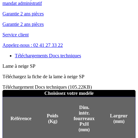
mandat administratif
Garantie 2 ans pièces
Garantie 2 ans pièces
Service client
Appelez-nous : 02 41 27 33 22
Téléchargements Docs techniques
Lame à neige SP
Téléchargez la fiche de la lame à neige SP
Téléchargement Docs techniques (105.22KB)
Choisissez votre modèle
Dim.
intér.
Poids
Largeur
Référence
fourreaux
(Kg)
(mm)
PxH
(mm)