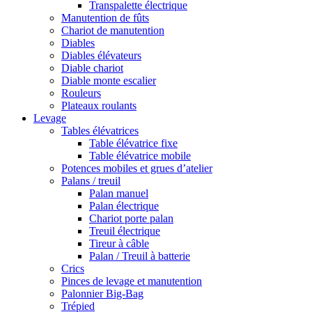
Transpalette électrique
Manutention de fûts
Chariot de manutention
Diables
Diables élévateurs
Diable chariot
Diable monte escalier
Rouleurs
Plateaux roulants
Levage
Tables élévatrices
Table élévatrice fixe
Table élévatrice mobile
Potences mobiles et grues d’atelier
Palans / treuil
Palan manuel
Palan électrique
Chariot porte palan
Treuil électrique
Tireur à câble
Palan / Treuil à batterie
Crics
Pinces de levage et manutention
Palonnier Big-Bag
Trépied