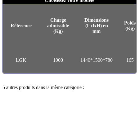
Choisissez votre modèle
Charge
Dimensions
Poids
Référence
admissible
(LxlxH) en
(Kg)
(Kg)
mm
LGK
1000
1440*1500*780
165
5 autres produits dans la même catégorie :