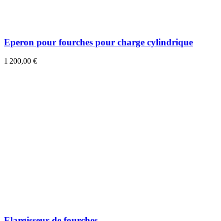
Eperon pour fourches pour charge cylindrique
1 200,00 €
Elargisseur de fourches