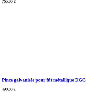
765,00 €
Pince galvanisée pour fût métallique DGG
490,00 €