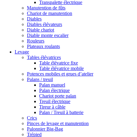
Transpalette électrique
Manutention de fûts
Chariot de manutention
Diables
Diables élévateurs
Diable chariot
Diable monte escalier
Rouleurs
Plateaux roulants
Levage
Tables élévatrices
Table élévatrice fixe
Table élévatrice mobile
Potences mobiles et grues d’atelier
Palans / treuil
Palan manuel
Palan électrique
Chariot porte palan
Treuil électrique
Tireur à câble
Palan / Treuil à batterie
Crics
Pinces de levage et manutention
Palonnier Big-Bag
Trépied