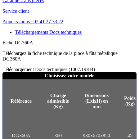
Garantie 2 ans pièces
Service client
Appelez-nous : 02 41 27 33 22
Téléchargements Docs techniques
Fiche DG360A
Téléchargez la fiche technique de la pince à fûts métallique
DG360A
Téléchargement Docs techniques (1007.19KB)
Choisissez votre modèle
Charge
Dimensions
Poids
Référence
admissible
(LxlxH) en
(Kg)
(Kg)
mm
DG360A
360
930x670x850
45