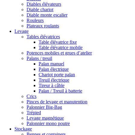
Diables élévateurs
Diable chariot
Diable monte escalier
Rouleurs
Plateaux roulants
Levage
Tables élévatrices
Table élévatrice fixe
Table élévatrice mobile
Potences mobiles et grues d’atelier
Palans / treuil
Palan manuel
Palan électrique
Chariot porte palan
Treuil électrique
Tireur à câble
Palan / Treuil à batterie
Crics
Pinces de levage et manutention
Palonnier Big-Bag
Trépied
Levage magnétique
Palonnier mono poutre
Stockage
Bennes et containers