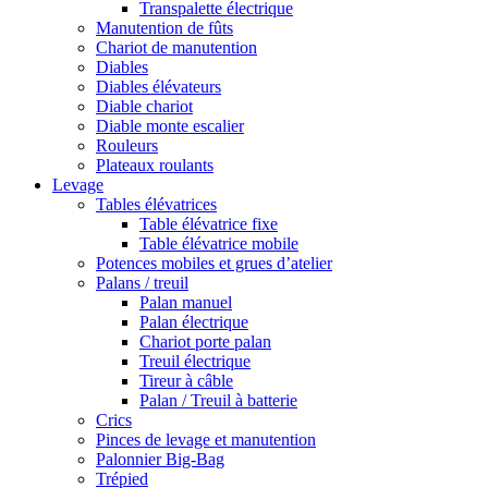
Transpalette électrique
Manutention de fûts
Chariot de manutention
Diables
Diables élévateurs
Diable chariot
Diable monte escalier
Rouleurs
Plateaux roulants
Levage
Tables élévatrices
Table élévatrice fixe
Table élévatrice mobile
Potences mobiles et grues d’atelier
Palans / treuil
Palan manuel
Palan électrique
Chariot porte palan
Treuil électrique
Tireur à câble
Palan / Treuil à batterie
Crics
Pinces de levage et manutention
Palonnier Big-Bag
Trépied