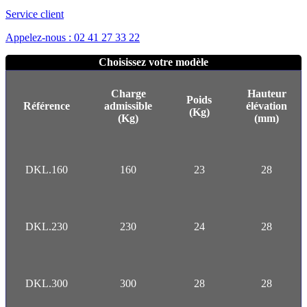
Service client
Appelez-nous : 02 41 27 33 22
Choisissez votre modèle
Charge
Hauteur
Poids
Référence
admissible
élévation
(Kg)
(Kg)
(mm)
DKL.160
160
23
28
DKL.230
230
24
28
DKL.300
300
28
28