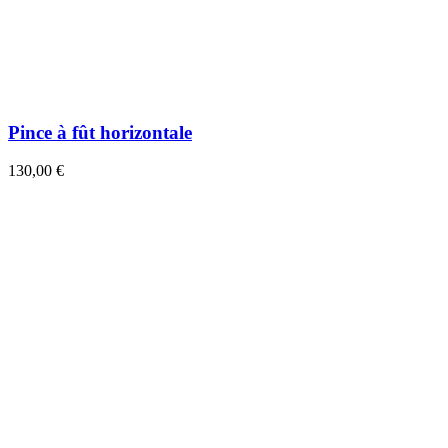
Pince à fût horizontale
130,00 €