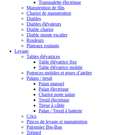
Transpalette électrique
Manutention de fûts
Chariot de manutention
Diables
Diables élévateurs
Diable chariot
Diable monte escalier
Rouleurs
Plateaux roulants
Levage
Tables élévatrices
Table élévatrice fixe
Table élévatrice mobile
Potences mobiles et grues d’atelier
Palans / treuil
Palan manuel
Palan électrique
Chariot porte palan
Treuil électrique
Tireur à câble
Palan / Treuil à batterie
Crics
Pinces de levage et manutention
Palonnier Big-Bag
Trépied