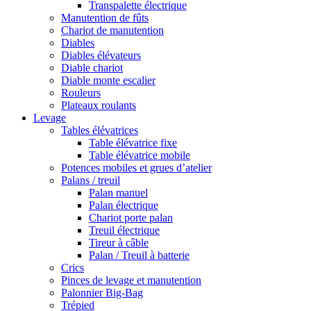
Transpalette électrique
Manutention de fûts
Chariot de manutention
Diables
Diables élévateurs
Diable chariot
Diable monte escalier
Rouleurs
Plateaux roulants
Levage
Tables élévatrices
Table élévatrice fixe
Table élévatrice mobile
Potences mobiles et grues d’atelier
Palans / treuil
Palan manuel
Palan électrique
Chariot porte palan
Treuil électrique
Tireur à câble
Palan / Treuil à batterie
Crics
Pinces de levage et manutention
Palonnier Big-Bag
Trépied