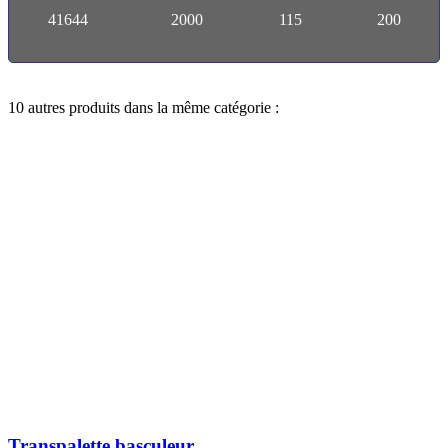
41644
2000
115
200
10 autres produits dans la même catégorie :
Transpalette basculeur