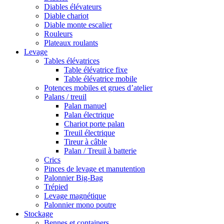
Diables élévateurs
Diable chariot
Diable monte escalier
Rouleurs
Plateaux roulants
Levage
Tables élévatrices
Table élévatrice fixe
Table élévatrice mobile
Potences mobiles et grues d’atelier
Palans / treuil
Palan manuel
Palan électrique
Chariot porte palan
Treuil électrique
Tireur à câble
Palan / Treuil à batterie
Crics
Pinces de levage et manutention
Palonnier Big-Bag
Trépied
Levage magnétique
Palonnier mono poutre
Stockage
Bennes et containers