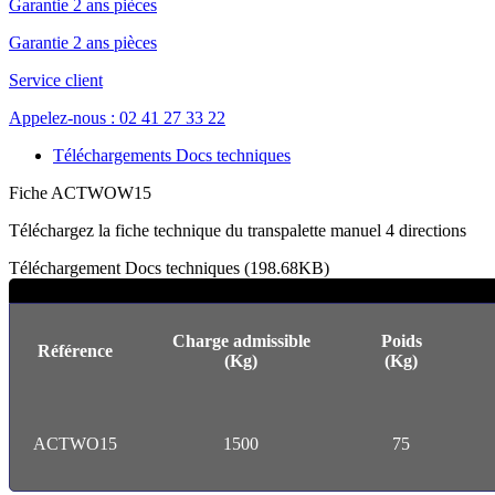
Garantie 2 ans pièces
Garantie 2 ans pièces
Service client
Appelez-nous : 02 41 27 33 22
Téléchargements Docs techniques
Fiche ACTWOW15
Téléchargez la fiche technique du transpalette manuel 4 directions
Téléchargement Docs techniques (198.68KB)
Charge admissible
Poids
Référence
(Kg)
(Kg)
ACTWO15
1500
75