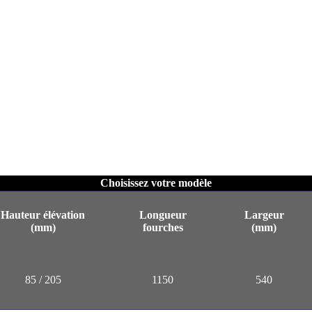
Choisissez votre modèle
Hauteur élévation
Longueur
Largeur
(mm)
fourches
(mm)
85 / 205
1150
540