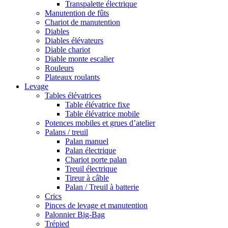
Transpalette électrique
Manutention de fûts
Chariot de manutention
Diables
Diables élévateurs
Diable chariot
Diable monte escalier
Rouleurs
Plateaux roulants
Levage
Tables élévatrices
Table élévatrice fixe
Table élévatrice mobile
Potences mobiles et grues d’atelier
Palans / treuil
Palan manuel
Palan électrique
Chariot porte palan
Treuil électrique
Tireur à câble
Palan / Treuil à batterie
Crics
Pinces de levage et manutention
Palonnier Big-Bag
Trépied