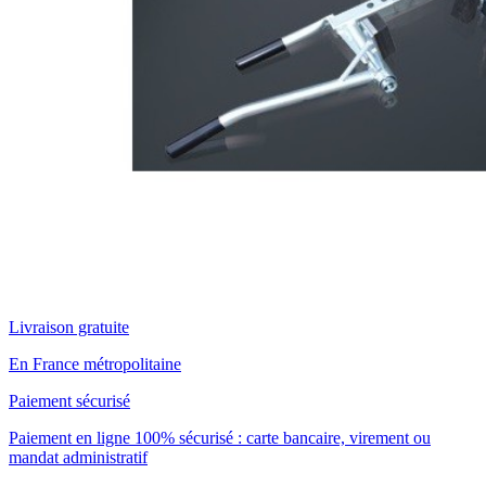
Livraison gratuite
En France métropolitaine
Paiement sécurisé
Paiement en ligne 100% sécurisé : carte bancaire, virement ou
mandat administratif