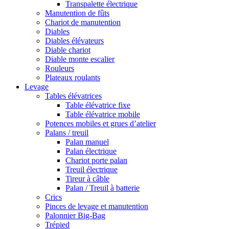
Transpalette électrique
Manutention de fûts
Chariot de manutention
Diables
Diables élévateurs
Diable chariot
Diable monte escalier
Rouleurs
Plateaux roulants
Levage
Tables élévatrices
Table élévatrice fixe
Table élévatrice mobile
Potences mobiles et grues d’atelier
Palans / treuil
Palan manuel
Palan électrique
Chariot porte palan
Treuil électrique
Tireur à câble
Palan / Treuil à batterie
Crics
Pinces de levage et manutention
Palonnier Big-Bag
Trépied