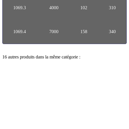
1069.3
4000
102
310
1069.4
7000
158
340
16 autres produits dans la même catégorie :