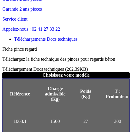
Garantie 2 ans pièces
Service client
Appelez-nous : 02 41 27 33 22
Téléchargements Docs techniques
Fiche pince regard
Téléchargez la fiche technique des pinces pour regards béton
Téléchargement Docs techniques (262.39KB)
Choisissez votre modèle
Charge
Poids
T :
Référence
admissible
(Kg)
Profondeur
(Kg)
1063.1
1500
27
300