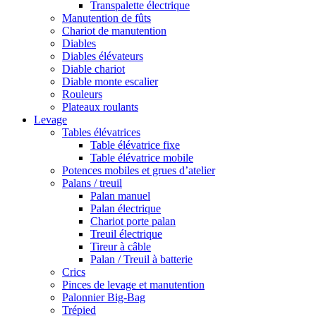
Transpalette électrique
Manutention de fûts
Chariot de manutention
Diables
Diables élévateurs
Diable chariot
Diable monte escalier
Rouleurs
Plateaux roulants
Levage
Tables élévatrices
Table élévatrice fixe
Table élévatrice mobile
Potences mobiles et grues d’atelier
Palans / treuil
Palan manuel
Palan électrique
Chariot porte palan
Treuil électrique
Tireur à câble
Palan / Treuil à batterie
Crics
Pinces de levage et manutention
Palonnier Big-Bag
Trépied