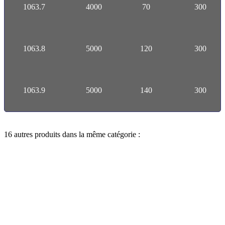
1063.7
4000
70
300
1063.8
5000
120
300
1063.9
5000
140
300
16 autres produits dans la même catégorie :