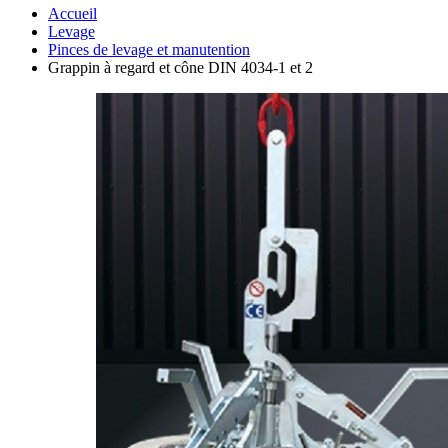
Accueil
Levage
Pinces de levage et manutention
Grappin à regard et cône DIN 4034-1 et 2