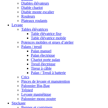
Diables élévateurs
Diable chariot
Diable monte escalier
Rouleurs
Plateaux roulants
Levage
Tables élévatrices
Table élévatrice fixe
Table élévatrice mobile
Potences mobiles et grues d’atelier
Palans / treuil
Palan manuel
Palan électrique
Chariot porte palan
Treuil électrique
Tireur à câble
Palan / Treuil à batterie
Crics
Pinces de levage et manutention
Palonnier Big-Bag
Trépied
Levage magnétique
Palonnier mono poutre
Stockage
Bennes et containers