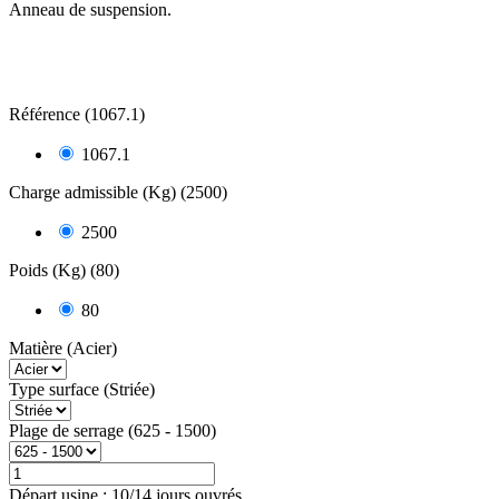
Anneau de suspension.
Référence (1067.1)
1067.1
Charge admissible (Kg) (2500)
2500
Poids (Kg) (80)
80
Matière (Acier)
Type surface (Striée)
Plage de serrage (625 - 1500)
Départ usine : 10/14 jours ouvrés